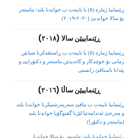
ڕێنماییا ژماره‌ (٥) یا تایبه‌ت ب خواندنا بلند/ ماسته‌ر
بۆ سالا خواندنێ (٢٠٢٠-٢٠١٩)
ڕێنماییێن سالا (٢٠١٨)
ڕێنماییا ژماره‌ (٥) یا تایبه‌ت ب ڕاستڤەکرنا شیانێن
زمانی بۆ خوێندكار و كاندیدێن ماسته‌ر و دكتۆرایێ و
پێدانا ناسناڤێ زانستی
ڕێنماییێن ساڵا (٢٠١٦)
ڕێنماییا تایبەت ب مافێ سەرپەرشتیکرنا خواندنا بلند
و مەرجێ ئەندامەتیا لێژنا گفتوگۆیا خواندنا بلند
(ماستەر و دکتۆرا)
ڕێنماییا خواندنا بلند/ ماستەر بۆ سالا خواندنا