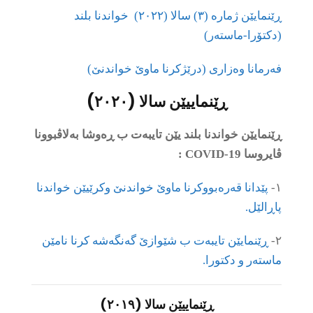
ڕێنمايێن ژمارە (٣) سالا (٢٠٢٢) خواندنا بلند
(دکتۆرا-ماستەر)
فەرمانا وەزاری (درێژکرنا ماوێ خواندنێ)
ڕێنماییێن سالا (
٢٠٢٠
)
ڕێنمایێن خواندنا بلند یێن تایبەت ب ڕەوشا بەلاڤبوونا
ڤایروسا COVID-19 :
١-
پێدانا قەرەبووکرنا ماوێ خواندنێ وکرێیێن خواندنا
پاڕالێل.
٢-
ڕێنمایێن تایبەت ب شێوازێ گەنگەشە کرنا نامێن
ماستەر و دکتورا.
ڕێنماییێن سالا (
٢٠١٩
)