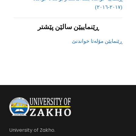
(٢٠١٧-٢٠١٦)
ڕێنماییێن سالێن پێشتر
ڕێنمایێن مۆلەتا خواندنێ
University of Zakho.