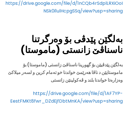
https://drive.google.com/file/d/1nCQb4rSdplLRXiOoI
NSk0i1ulHcpgSSq/view?usp=sharing
بەلگێن پێدڤی بۆ وەرگرتنا
ناسناڤێ زانستی (ماموستا)
بەلگێن پێدڤيێن بۆ گهورينا ناسناڤێ زانستی (ماموستا) بۆ
ماموستايێن د ناڤا هەرێمێ خواندنا خو تەمام کرين و لسەر ميلاکێ
وەزارەتا خواندنا بلند و ڤەکولينێن زانستی
https://drive.google.com/file/d/1AF7YP-
EestFMKt8fwr_DZdEjfDbtMnKA/view?usp=sharing