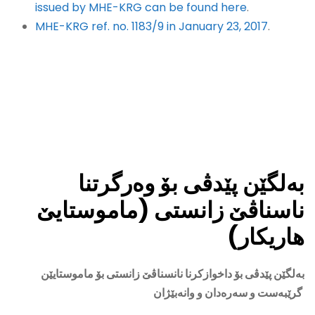
issued by MHE-KRG can be found here
.
MHE-KRG ref. no. 1183/9 in January 23, 2017
.
بەلگێن پێدڤی بۆ وەرگرتنا
ناسناڤێ زانستی (ماموستايێ
هاريکار)
بەلگێن پێدڤی بۆ داخوازکرنا نانسناڤێ زانستی بۆ ماموستايێن
گرێبەست و سەرەدان و وانەبێژان