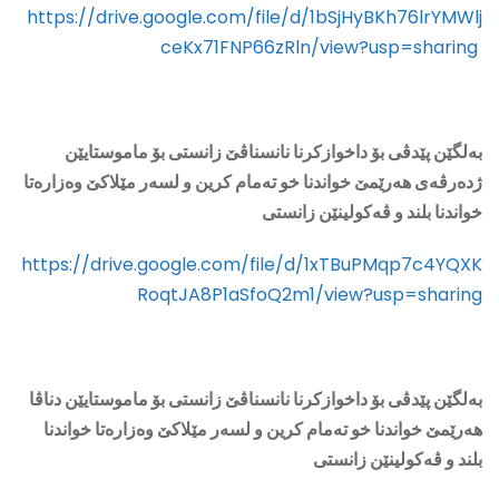
https://drive.google.com/file/d/1bSjHyBKh76lrYMWlj
ceKx71FNP66zRln/view?usp=sharing
بەلگێن پێدڤی بۆ داخوازکرنا نانسناڤێ زانستی بۆ ماموستايێن
ژدەرڤەی هەرێمێ خواندنا خو تەمام کرين و لسەر مێلاکێ وەزارەتا
خواندنا بلند و ڤەکولينێن
زانستی
https://drive.google.com/file/d/1xTBuPMqp7c4YQXK
RoqtJA8P1aSfoQ2m1/view?usp=sharing
بەلگێن پێدڤی بۆ داخوازکرنا نانسناڤێ زانستی بۆ ماموستايێن دناڤا
هەرێمێ خواندنا خو تەمام کرين و لسەر مێلاکێ وەزارەتا خواندنا
بلند و ڤەکولينێن
زانستی