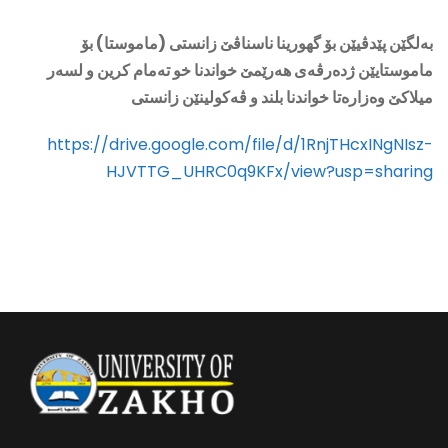
بەلگێن پێدڤيێن بۆ گهورينا ناسناڤێ زانستی (ماموستا) بۆ
ماموستايێن ژدەرڤەی هەرێمێ خواندنا خو تەمام کرين و لسەر
ميلاکێ وەزارەتا خواندنا بلند و ڤەکولينێن زانستی
https://drive.google.com/file/d/1RnjTHcxINgNIsz-
HJVTTG_UHRC0q9KFx/view?usp=sharing